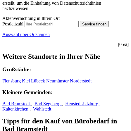
erstellt, um die Einhaltung von Datenschutzrichtlinien
nachzuweisen.
Aktenvernichtung in Ihrem Ort
Postleitzahl
Service finden
Auswahl über Ortsnamen
[05/a]
Weitere Standorte in Ihrer Nähe
Großstädte:
Flensburg
Kiel
Lübeck
Neumünster
Norderstedt
Kleinere Gemeinden:
Bad Bramstedt
,
Bad Segeberg
,
Henstedt-Ulzburg
,
Kaltenkirchen
,
Wahlstedt
Tipps für den Kauf von Bürobedarf in
Bad Bramstedt