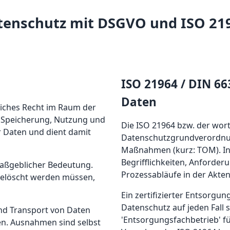
tenschutz mit DSGVO und ISO 21
ISO 21964 / DIN 6
Daten
liches Recht im Raum der
, Speicherung, Nutzung und
Die ISO 21964 bzw. der wor
r Daten und dient damit
Datenschutzgrundverordnun
Maßnahmen (kurz: TOM). In 
Begrifflichkeiten, Anforde
maßgeblicher Bedeutung.
Prozessabläufe in der Akte
gelöscht werden müssen,
Ein zertifizierter Entsorgun
Datenschutz auf jeden Fall 
nd Transport von Daten
'Entsorgungsfachbetrieb' fü
en. Ausnahmen sind selbst