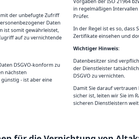
Vorgaben der ISO 21964 bzw
in regelmäßigen Intervallen 
amit der unbefugte Zufriff
Prüfer.
 personenbezogener Daten
In der Regel ist es so, dass 
 ist somit gewährleistet,
Zertifikate einsehen und d
ugriff auf zu vernichtende
Wichtiger Hinweis
:
Datenbesitzer sind verpflic
e Daten DSGVO-konform zu
der Dienstleister tatsächli
den nächsten
DSGVO zu vernichten.
günstig - ist aber eine
Damit Sie darauf vertrauen
sicher ist, leiten wir Sie i
sicheren Dienstleistern weit
en für die Vernichtung von Altak