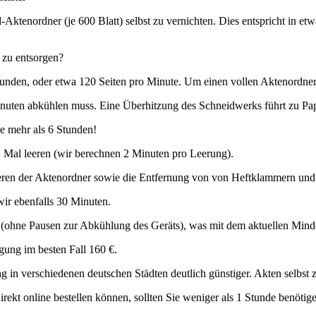
Aktenordner (je 600 Blatt) selbst zu vernichten. Dies entspricht in et
 zu entsorgen?
 Sekunden, oder etwa 120 Seiten pro Minute. Um einen vollen Aktenordn
inuten abkühlen muss. Eine Überhitzung des Schneidwerks führt zu Pap
ie mehr als 6 Stunden!
2 Mal leeren (wir berechnen 2 Minuten pro Leerung).
eren der Aktenordner sowie die Entfernung von von Heftklammern und 
ir ebenfalls 30 Minuten.
 (ohne Pausen zur Abkühlung des Geräts), was mit dem aktuellen Minde
gung im besten Fall 160 €.
 in verschiedenen deutschen Städten deutlich günstiger. Akten selbst zu
 direkt online bestellen können, sollten Sie weniger als 1 Stunde benöt