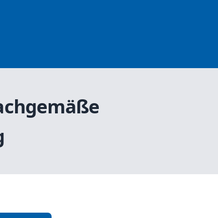
 sachgemäße
g