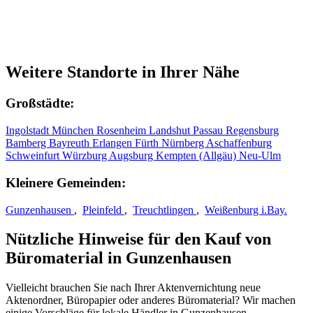
Weitere Standorte in Ihrer Nähe
Großstädte:
Ingolstadt
München
Rosenheim
Landshut
Passau
Regensburg
Bamberg
Bayreuth
Erlangen
Fürth
Nürnberg
Aschaffenburg
Schweinfurt
Würzburg
Augsburg
Kempten (Allgäu)
Neu-Ulm
Kleinere Gemeinden:
Gunzenhausen
,
Pleinfeld
,
Treuchtlingen
,
Weißenburg i.Bay.
Nützliche Hinweise für den Kauf von
Büromaterial in Gunzenhausen
Vielleicht brauchen Sie nach Ihrer Aktenvernichtung neue
Aktenordner, Büropapier oder anderes Büromaterial? Wir machen
einige Vorschläge für lokale Händler in Gunzenhausen.