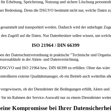
ür Erhebung, Speicherung, Nutzung und sichere Löschung personenbezo
cher Bedeutung. Denn die DSGVO bestimmt nicht nur, welche Daten zu 
 gesammelt und transportiert werden. Dadurch wird der unbefugte Zugr
en Zugriff auf die Daten. Nur Datenbesitzer sollen wissen, um welche
ISO 21964 / DIN 66399
en der Datenschutzverordnung in praktische "Technische und Organis
ozessabläufe in der Akten- und Datenvernichtung.
r DSGVO und ISO 21964 bzw. DIN 66399 zu erfüllen. Ohne das wäre ein
ontrollieren externe Qualitätsmanager, ob ein Betrieb auch weiterhin a
zu vergewissern, ob der Dienstleister die Bedingungen erfüllt, Akten
r Sie im Rahmen der Service-Auswahl nur zu einem Dienstleister weiter,
eine Kompromisse bei Ihrer Datensicherhei