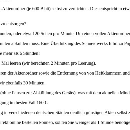
Aktenordner (je 600 Blatt) selbst zu vernichten. Dies entspricht in et
 zu entsorgen?
 Sekunden, oder etwa 120 Seiten pro Minute. Um einen vollen Aktenordn
inuten abkühlen muss. Eine Überhitzung des Schneidwerks führt zu Pap
ie mehr als 6 Stunden!
2 Mal leeren (wir berechnen 2 Minuten pro Leerung).
eren der Aktenordner sowie die Entfernung von von Heftklammern und 
ir ebenfalls 30 Minuten.
 (ohne Pausen zur Abkühlung des Geräts), was mit dem aktuellen Minde
gung im besten Fall 160 €.
 in verschiedenen deutschen Städten deutlich günstiger. Akten selbst zu
 direkt online bestellen können, sollten Sie weniger als 1 Stunde benöt