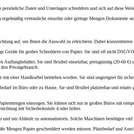
h persönliche Daten und Unterlagen schreddern und sich auf diese Weis
um regelmäßig vertrauliche einzelne oder geringe Mengen Dokumente si
htung auf, um Ihnen die Auswahl zu erleichtern. Dabei konzentrieren w
ige Geräte für grobes Schreddern von Papier. Sie sind oft nicht DSG
 Auffangbehälter. Sie sind flexibel einsetzbar, preisgünstig (20-60 €) u
r den Privatgebrauch.
die mit einer Handkurbel betrieben werden. Sie sind ungeeignet für s
 Bedarf im Büro oder zu Hause. Sie sind flexibel platzierbar und rela
apiermengen entsorgen. Sie lohnen sich nur in großen Büros mit ents
rnichtung mit Sicherheitsstufe 4 oder höher.
n und um Abläufe zu automatisieren. Solche Maschinen benötigen viel P
oße Mengen Papier geschreddert werden müssen. Platzbedarf und Ansch