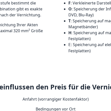
sstufe bestimmt die
F
: Verkleinerte Darste
ination gibt es exakte
O
: Speicherung der In
 nach der Vernichtung.
DVD, Blu-Ray)
T
: Speicherung auf ma
rnichtung Ihrer Akten
Magnetbänder)
 maximal 320 mm² Größe
H
: Speicherung auf ma
Festplatten)
: Speicherung auf ele
E
Festplatten)
influssen den Preis für die Vern
Anfahrt (vorrangiger Kostenfaktor)
Bedingungen vor Ort