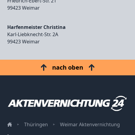
Friedrich‑Ebert‑Str. 21
99423 Weimar
Harfenmeister Christina
Karl‑Liebknecht‑Str. 2A
99423 Weimar
nach oben
Thüringen
Weimar Aktenvernichtung