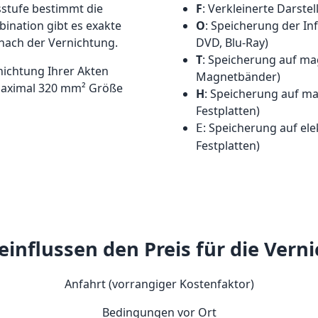
sstufe bestimmt die
F
: Verkleinerte Darste
ination gibt es exakte
O
: Speicherung der In
 nach der Vernichtung.
DVD, Blu-Ray)
T
: Speicherung auf ma
rnichtung Ihrer Akten
Magnetbänder)
 maximal 320 mm² Größe
H
: Speicherung auf ma
Festplatten)
: Speicherung auf ele
E
Festplatten)
influssen den Preis für die Vern
Anfahrt (vorrangiger Kostenfaktor)
Bedingungen vor Ort