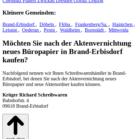
Chemnitz
Plauen
Zwickau
Dresden
Görlitz
Leipzig
Kleinere Gemeinden:
Brand-Erbisdorf
,
Döbeln
,
Flöha
,
Frankenberg/Sa.
,
Hainichen
,
Leisnig
,
Oederan
,
Penig
,
Waldheim
,
Burgstädt
,
Mittweida
Möchten Sie nach der Aktenvernichtung
neues Büropapier in Brand-Erbisdorf
kaufen?
Nachfolgend nennen wir Ihnen Schreibwarenhändler in Brand-
Erbisdorf, bei denen Sie nach der Aktenvernichtung neues
Büropapier und neue Aktenordner kaufen können.
Krüger Richard Schreibwaren
Bahnhofstr. 4
09618 Brand‑Erbisdorf