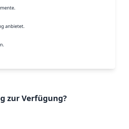
emente.
ng anbietet.
n.
ng zur Verfügung?