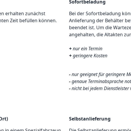
Sofortbeladung
den erhalten zunächst
Bei der Sofortbeladung kön
mten Zeit befüllen können.
Anlieferung der Behälter bef
beendet ist. Um die Warteze
angehalten, die Altakten zu
+
nur ein Termin
+
geringere Kosten
-
nur geeignet für geringere 
-
genaue Terminabsprache no
-
nicht bei jedem Dienstleister
Ort)
Selbstanlieferung
ung in einem Spezialfahrzeug
Die Selbstanlieferung ermög