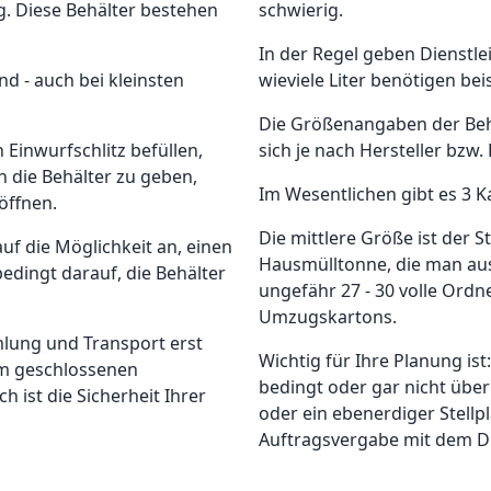
. Diese Behälter bestehen
schwierig.
In der Regel geben Dienstle
nd - auch bei kleinsten
wieviele Liter benötigen be
Die Größenangaben der Behä
 Einwurfschlitz befüllen,
sich je nach Hersteller bzw. 
 die Behälter zu geben,
Im Wesentlichen gibt es 3 Ka
öffnen.
Die mittlere Größe ist der S
uf die Möglichkeit an, einen
Hausmülltonne, die man aus
bedingt darauf, die Behälter
ungefähr 27 - 30 volle Ordn
Umzugskartons.
mlung und Transport erst
Wichtig für Ihre Planung ist
im geschlossenen
bedingt oder gar nicht über
h ist die Sicherheit Ihrer
oder ein ebenerdiger Stellp
Auftragsvergabe mit dem Di