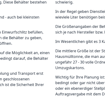
. Diese Behälter bestehen
schwierig.
In der Regel geben Dienstle
nd - auch bei kleinsten
wieviele Liter benötigen be
Die Größenangaben der Behä
 Einwurfschlitz befüllen,
sich je nach Hersteller bzw. 
 die Behälter zu geben,
Im Wesentlichen gibt es 3 Ka
öffnen.
Die mittlere Größe ist der S
uf die Möglichkeit an, einen
Hausmülltonne, die man aus
bedingt darauf, die Behälter
ungefähr 27 - 30 volle Ordn
Umzugskartons.
mlung und Transport erst
Wichtig für Ihre Planung ist
im geschlossenen
bedingt oder gar nicht über
h ist die Sicherheit Ihrer
oder ein ebenerdiger Stellp
Auftragsvergabe mit dem Di