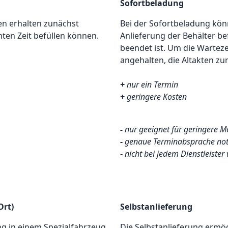
Sofortbeladung
den erhalten zunächst
Bei der Sofortbeladung kön
mten Zeit befüllen können.
Anlieferung der Behälter bef
beendet ist. Um die Warteze
angehalten, die Altakten zu
+
nur ein Termin
+
geringere Kosten
-
nur geeignet für geringere 
-
genaue Terminabsprache no
-
nicht bei jedem Dienstleister
Ort)
Selbstanlieferung
ung in einem Spezialfahrzeug
Die Selbstanlieferung ermög