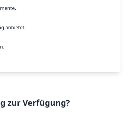
emente.
ng anbietet.
n.
ng zur Verfügung?