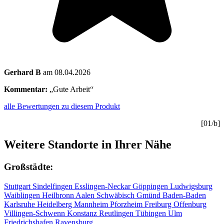
Gerhard B
am 08.04.2026
Kommentar:
„Gute Arbeit“
alle Bewertungen zu diesem Produkt
[01/b]
Weitere Standorte in Ihrer Nähe
Großstädte:
Stuttgart
Sindelfingen
Esslingen-Neckar
Göppingen
Ludwigsburg
Waiblingen
Heilbronn
Aalen
Schwäbisch Gmünd
Baden-Baden
Karlsruhe
Heidelberg
Mannheim
Pforzheim
Freiburg
Offenburg
Villingen-Schwenn
Konstanz
Reutlingen
Tübingen
Ulm
Friedrichshafen
Ravensburg