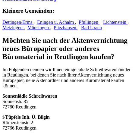
Kleinere Gemeinden:
Dettingen/Erms
,
Eningen u. Achalm
,
Pfullingen
,
Lichtenstein
,
Metzingen
,
Münsingen
,
Pliezhausen
,
Bad Urach
Möchten Sie nach der Aktenvernichtung
neues Büropapier oder anderes
Büromaterial in Reutlingen kaufen?
Im Folgenden nennen wir Ihnen einige lokale Schreibwarenhändler
in Reutlingen, bei denen Sie nach Ihrer Aktenvernichtung neues
Büropapier, neue Aktenordner und anderes Büromaterial kaufen
können.
Sonnenlädle Schreibwaren
Sonnenstr. 85
72760 Reutlingen
i-Tüpfele Inh. Ü. Bilgin
Römersteinstr. 2
72766 Reutlingen