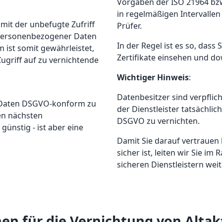
Vorgaben der ISO 21964 bzw
in regelmäßigen Intervallen 
amit der unbefugte Zufriff
Prüfer.
 personenbezogener Daten
In der Regel ist es so, dass 
 ist somit gewährleistet,
Zertifikate einsehen und d
ugriff auf zu vernichtende
Wichtiger Hinweis
:
Datenbesitzer sind verpflic
e Daten DSGVO-konform zu
der Dienstleister tatsächli
den nächsten
DSGVO zu vernichten.
günstig - ist aber eine
Damit Sie darauf vertrauen
sicher ist, leiten wir Sie i
sicheren Dienstleistern weit
en für die Vernichtung von Altak