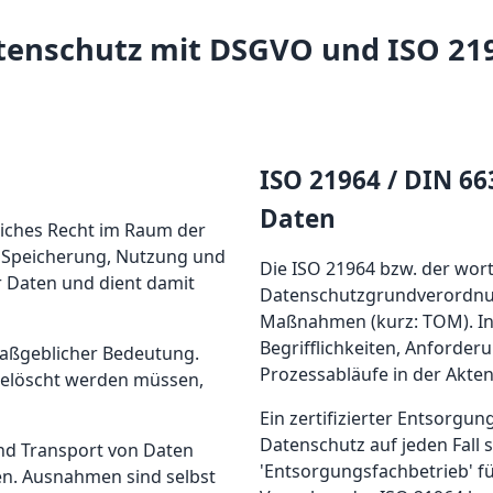
tenschutz mit DSGVO und ISO 21
ISO 21964 / DIN 6
Daten
liches Recht im Raum der
, Speicherung, Nutzung und
Die ISO 21964 bzw. der wor
r Daten und dient damit
Datenschutzgrundverordnun
Maßnahmen (kurz: TOM). In 
Begrifflichkeiten, Anforde
maßgeblicher Bedeutung.
Prozessabläufe in der Akte
gelöscht werden müssen,
Ein zertifizierter Entsorgun
Datenschutz auf jeden Fall 
nd Transport von Daten
'Entsorgungsfachbetrieb' fü
en. Ausnahmen sind selbst