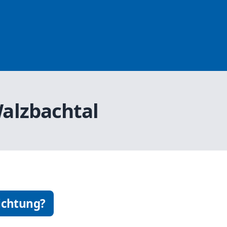
Walzbachtal
ichtung?