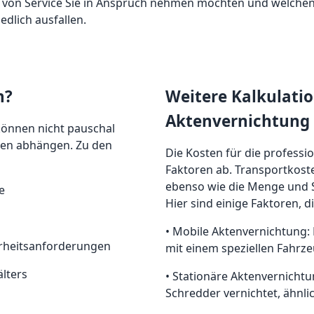
von Service Sie in Anspruch nehmen möchten und welchen Di
dlich ausfallen.
n?
Weitere Kalkulati
Aktenvernichtung
können nicht pauschal
ren abhängen. Zu den
Die Kosten für die profess
Faktoren ab. Transportkost
ebenso wie die Menge und S
e
Hier sind einige Faktoren, 
• Mobile Aktenvernichtung: D
erheitsanforderungen
mit einem speziellen Fahrze
lters
• Stationäre Aktenvernicht
Schredder vernichtet, ähnli