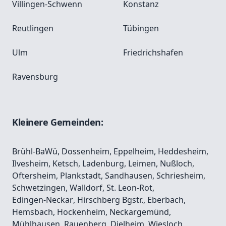
Villingen-Schwenn
Konstanz
Reutlingen
Tübingen
Ulm
Friedrichshafen
Ravensburg
Kleinere Gemeinden:
Brühl-BaWü
,
Dossenheim
,
Eppelheim
,
Heddesheim
,
Ilvesheim
,
Ketsch
,
Ladenburg
,
Leimen
,
Nußloch
,
Oftersheim
,
Plankstadt
,
Sandhausen
,
Schriesheim
,
Schwetzingen
,
Walldorf
,
St. Leon-Rot
,
Edingen-Neckar
,
Hirschberg Bgstr.
,
Eberbach
,
Hemsbach
,
Hockenheim
,
Neckargemünd
,
Mühlhausen
,
Rauenberg
,
Dielheim
,
Wiesloch