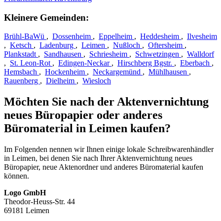
Kleinere Gemeinden:
Brühl-BaWü
,
Dossenheim
,
Eppelheim
,
Heddesheim
,
Ilvesheim
,
Ketsch
,
Ladenburg
,
Leimen
,
Nußloch
,
Oftersheim
,
Plankstadt
,
Sandhausen
,
Schriesheim
,
Schwetzingen
,
Walldorf
,
St. Leon-Rot
,
Edingen-Neckar
,
Hirschberg Bgstr.
,
Eberbach
,
Hemsbach
,
Hockenheim
,
Neckargemünd
,
Mühlhausen
,
Rauenberg
,
Dielheim
,
Wiesloch
Möchten Sie nach der Aktenvernichtung
neues Büropapier oder anderes
Büromaterial in Leimen kaufen?
Im Folgenden nennen wir Ihnen einige lokale Schreibwarenhändler
in Leimen, bei denen Sie nach Ihrer Aktenvernichtung neues
Büropapier, neue Aktenordner und anderes Büromaterial kaufen
können.
Logo GmbH
Theodor‑Heuss‑Str. 44
69181 Leimen