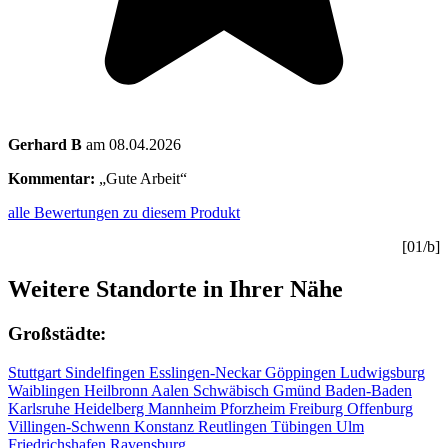
Gerhard B
am 08.04.2026
Kommentar:
„Gute Arbeit“
alle Bewertungen zu diesem Produkt
[01/b]
Weitere Standorte in Ihrer Nähe
Großstädte:
Stuttgart
Sindelfingen
Esslingen-Neckar
Göppingen
Ludwigsburg
Waiblingen
Heilbronn
Aalen
Schwäbisch Gmünd
Baden-Baden
Karlsruhe
Heidelberg
Mannheim
Pforzheim
Freiburg
Offenburg
Villingen-Schwenn
Konstanz
Reutlingen
Tübingen
Ulm
Friedrichshafen
Ravensburg